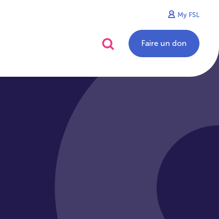
My FSL
alités
Contact
Faire un don