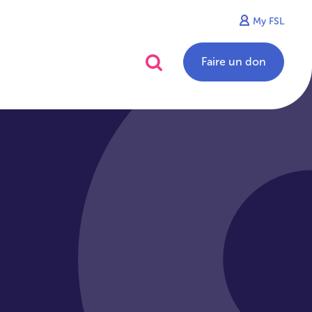
My FSL
alités
Contact
Faire un don