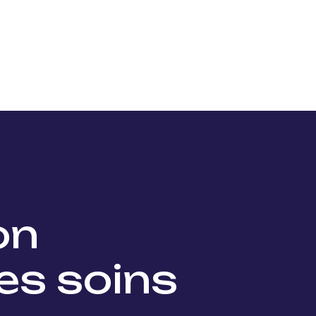
Nos projets
Nos lauréats
Nous soutenir
Actu
ion
es soins