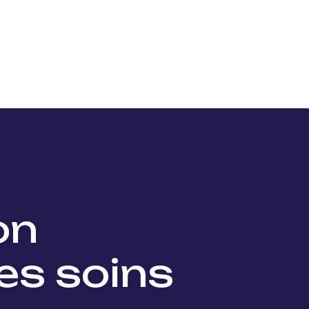
Nos projets
Nos lauréats
Nous soutenir
Actu
ion
es soins