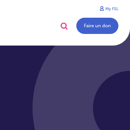
My FSL
alités
Contact
Faire un don