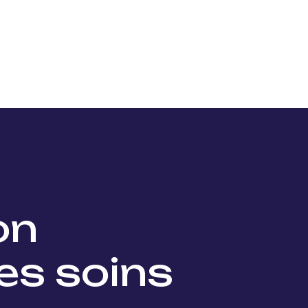
Nos projets
Nos lauréats
Nous soutenir
Actu
ion
es soins