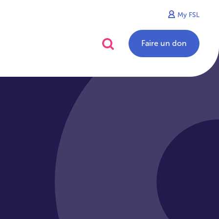
My FSL
alités
Contact
Faire un don