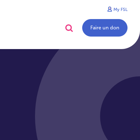
My FSL
alités
Contact
Faire un don