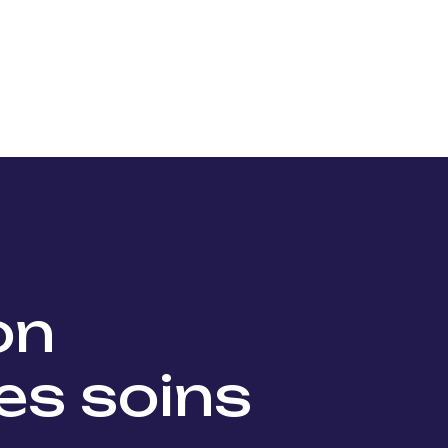
Nos projets
Nos lauréats
Nous soutenir
Actu
ion
es soins