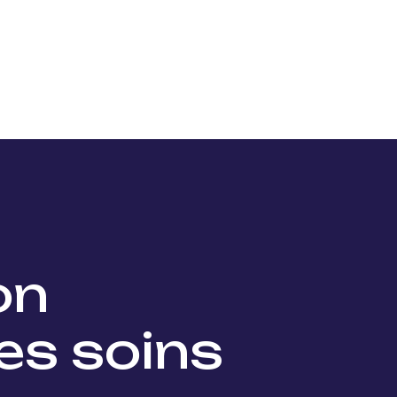
Nos projets
Nos lauréats
Nous soutenir
Actu
ion
es soins