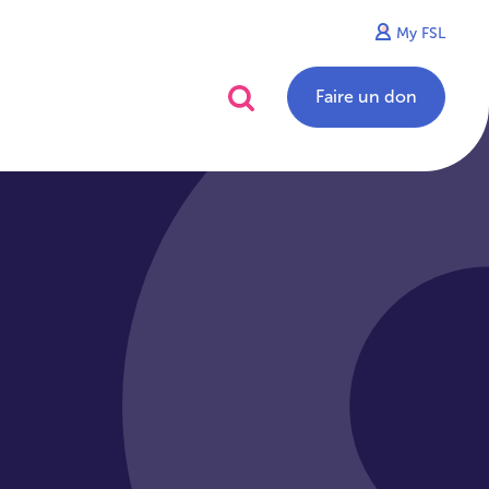
My FSL
alités
Contact
Faire un don