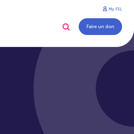
My FSL
alités
Contact
Faire un don