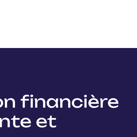
Nos projets
Nos lauréats
Nous soutenir
Actu
n financière
nte et