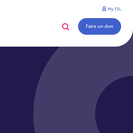
My FSL
alités
Contact
Faire un don