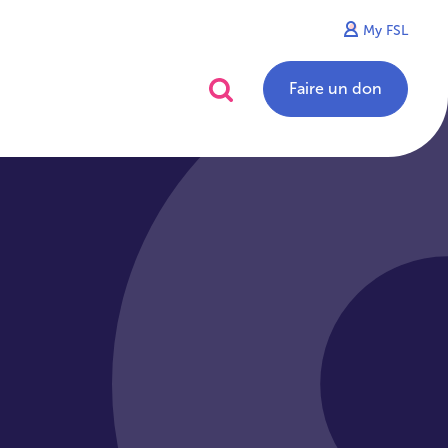
My FSL
alités
Contact
Faire un don