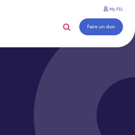
My FSL
alités
Contact
Faire un don