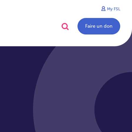
My FSL
alités
Contact
Faire un don