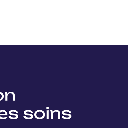
Nos projets
Nos lauréats
Nous soutenir
Actu
ion
es soins