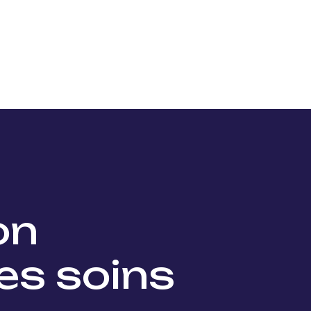
Nos projets
Nos lauréats
Nous soutenir
Actu
ion
es soins