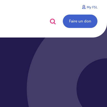
My FSL
alités
Contact
Faire un don