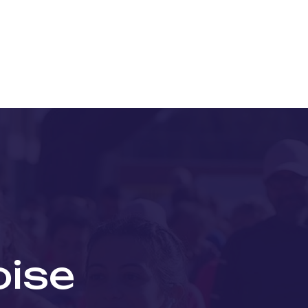
Nos projets
Nos lauréats
Nous soutenir
Actu
oise