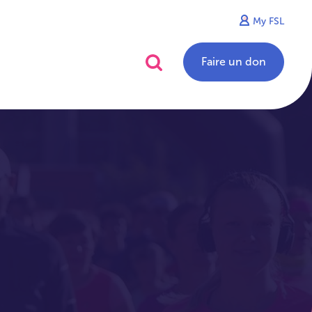
My FSL
alités
Contact
Faire un don