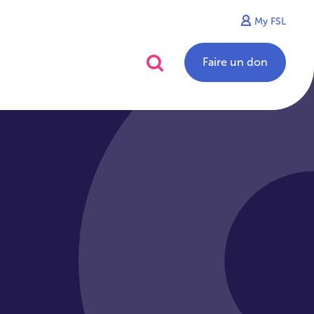
My FSL
alités
Contact
Faire un don