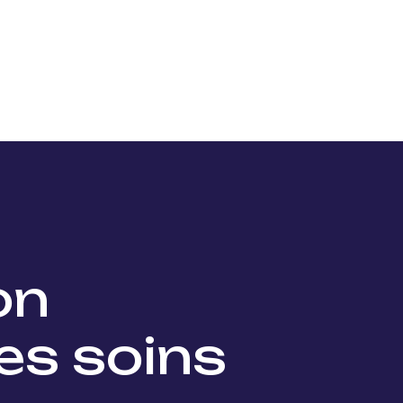
Nos projets
Nos lauréats
Nous soutenir
Actu
ion
es soins